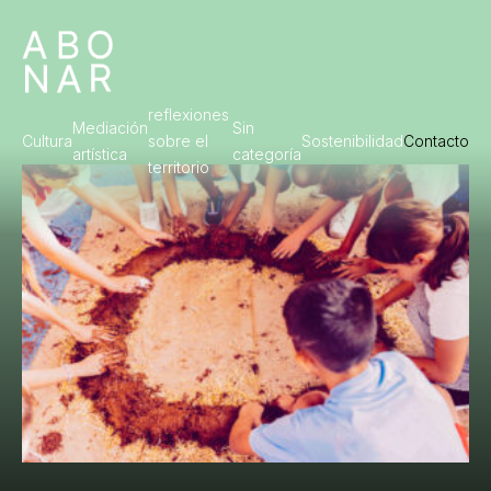
reflexiones
Mediación
Sin
Cultura
sobre el
Sostenibilidad
Contacto
artística
categoría
territorio