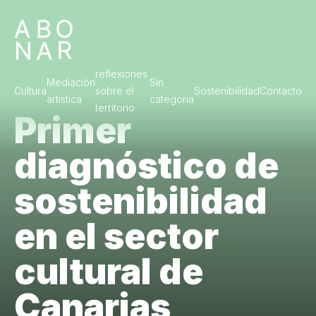
reflexiones
Mediación
Sin
Cultura
sobre el
Sostenibilidad
Contacto
artística
categoría
territorio
Primer
diagnóstico de
sostenibilidad
en el sector
cultural de
Canarias